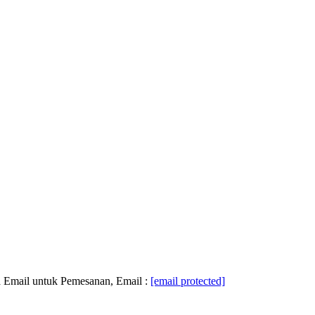
Email untuk Pemesanan, Email :
[email protected]