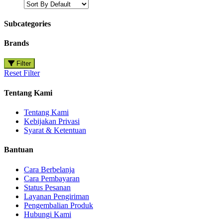
Subcategories
Brands
Filter
Reset Filter
Tentang Kami
Tentang Kami
Kebijakan Privasi
Syarat & Ketentuan
Bantuan
Cara Berbelanja
Cara Pembayaran
Status Pesanan
Layanan Pengiriman
Pengembalian Produk
Hubungi Kami